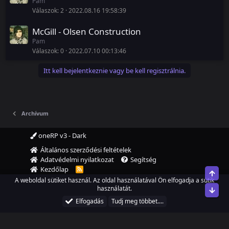
Pam
Válaszok
2
2022.08.16 19:58:39
McGill - Olsen Construction
Pam
Válaszok
0
2022.07.10 00:13:46
Itt kell bejelentkeznie vagy be kell regisztrálnia.
Archívum
oneRP v3 - Dark
Általános szerződési feltételek
Adatvédelmi nyilatkozat
Segítség
Kezdőlap
R
Top
S
A weboldal sütiket használ. Az oldal használatával Ön elfogadja a sütik
S
használatát.
Alsó
®
Community platform by XenForo
© 2010-2022 XenForo Ltd.
Elfogadás
Tudj meg többet....
Discord Integration
© Jason Axelrod of
8WAYRUN