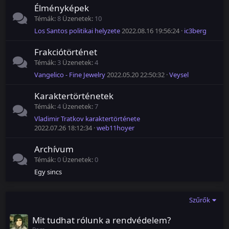
Élményképek
Témák
8
Üzenetek
10
Los Santos politikai helyzete
2022.08.16 19:56:24
ic3berg
Frakciótörténet
Témák
3
Üzenetek
4
Vangelico - Fine Jewelry
2022.05.20 22:50:32
Veysel
Karaktertörténetek
Témák
4
Üzenetek
7
Vladimir Tratkov karaktertörténete
2022.07.26 18:12:34
web11hoyer
Archívum
Témák
0
Üzenetek
0
Egy sincs
Szűrők
Mit tudhat rólunk a rendvédelem?