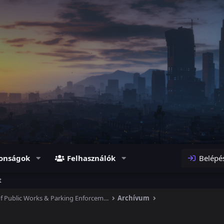
onságok
Felhasználók
Belépé
t
Department of Public Works & Parking Enforcement
Archívum